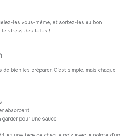
gelez-les vous-même, et sortez-les au bon
le stress des fêtes !
n
s de bien les préparer. C’est simple, mais chaque
s
er absorbant
 garder pour une sauce
rillez une face de chaque noix avec la pointe d’un